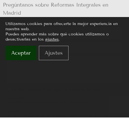
Pregúntanos sobre Reformas Integrales en
Madrid
Utilizamos cookies para ofrecerte la mejor experiencia en
nuestra web.
Puedes aprender más sobre qué cookies utilizamos o
desactivarlas en los
ajustes
.
Aceptar
Ajustes
He leído y acepto el Aviso Legal y la Política de Privacidad.
Responsable
: Víctor Isbis Valencia.
Finalidad de la recogida y tratamiento de los datos personales:
gestionar la solicitud
que realizas en este formulario de contacto.
Derechos:
Podrás ejercer tus derechos de acceso, rectificación, limitación y suprimir los datos
en info@vrconstruccion.com así como el derecho a presentar una reclamación ante una
autoridad de control.
Información adicional:
En
Política de Privacidad
de vrconstruccion.com, encontrarás
información adicional sobre la recopilación y el uso de su información personal, incluida