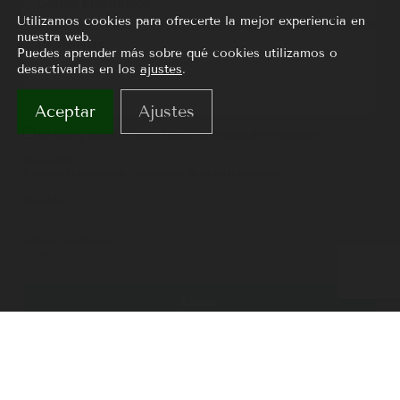
Utilizamos cookies para ofrecerte la mejor experiencia en
nuestra web.
Puedes aprender más sobre qué cookies utilizamos o
desactivarlas en los
ajustes
.
Aceptar
Ajustes
He leído y acepto el Aviso Legal y la Política de Privacidad.
Responsable
: Víctor Isbis Valencia.
Finalidad de la recogida y tratamiento de los datos personales:
gestionar la solicitud
que realizas en este formulario de contacto.
Derechos:
Podrás ejercer tus derechos de acceso, rectificación, limitación y suprimir los datos
en info@vrconstruccion.com así como el derecho a presentar una reclamación ante una
autoridad de control.
Información adicional:
En
Política de Privacidad
de vrconstruccion.com, encontrarás
información adicional sobre la recopilación y el uso de su información personal, incluida
información sobre acceso, conservación, rectificación, eliminación, seguridad, y otros temas.
Enviar
Reformas Integrales Madrid